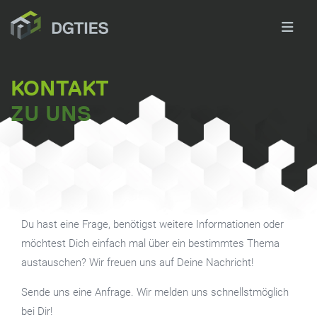
KONTAKT
ZU UNS
Du hast eine Frage, benötigst weitere Informationen oder
möchtest Dich einfach mal über ein bestimmtes Thema
austauschen? Wir freuen uns auf Deine Nachricht!
Sende uns eine Anfrage. Wir melden uns schnellstmöglich
bei Dir!